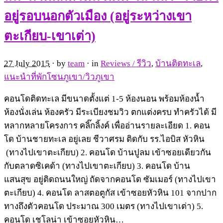
อยู่รอบนอกตัวเมือง (อยู่ระหว่างเขา
ตะเกียบ-เขาเต่า)
27 July 2015
· by
team
· in
Reviews / รีวิว
,
บ้านติดทะเล
,
แนะนำที่พักโซนภูเขา/วิวภูเขา
คอนโดติดทะเล มีขนาดตั้งแต่ 1-5 ห้องนอน พร้อมห้องน้ำ
ห้องนั่งเล่น ห้องครัว มีระเบียงชมวิว ตกแต่งครบ ทำครัวได้ มี
หลากหลายโครงการ คลิ๊กลิ้งค์ เพื่ออ่านรายละเอียด 1. คอน
โด บ้านชายทะเล อยู่เลย ชีวาศรม ติดกับ รร.ไอบิส หัวหิน
(ทางไปเขาตะเกียบ) 2. คอนโด บ้านปูลม เข้าซอยเดียวกัน
กับตลาดซิเคด้า (ทางไปเขาตะเกียบ) 3. คอนโด บ้าน
แสนสุข อยู่ติดถนนใหญ่ ถัดจากคอนโด ซัมเมอร์ (ทางไปเขา
ตะเกียบ) 4. คอนโด ลาสตอตูกัส เข้าซอยหัวหิน 101 จากปาก
ทางถึงตัวคอนโด ประมาณ 300 เมตร (ทางไปเขาเต่า) 5.
คอนโด เชโลน่า เข้าซอยหัวหิน…