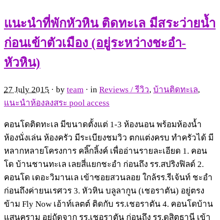
แนะนำที่พักหัวหิน ติดทะเล มีสระว่ายน้ำ
ก่อนเข้าตัวเมือง (อยู่ระหว่างชะอำ-
หัวหิน)
27 July 2015
· by
team
· in
Reviews / รีวิว
,
บ้านติดทะเล
,
แนะนำห้องลงสระ pool access
คอนโดติดทะเล มีขนาดตั้งแต่ 1-3 ห้องนอน พร้อมห้องน้ำ
ห้องนั่งเล่น ห้องครัว มีระเบียงชมวิว ตกแต่งครบ ทำครัวได้ มี
หลากหลายโครงการ คลิ๊กลิ้งค์ เพื่ออ่านรายละเอียด 1. คอน
โด บ้านชานทะเล เลยสี่แยกชะอำ ก่อนถึง รร.สปริงฟิลด์ 2.
คอนโด เดอะวิมานเล เข้าซอยสวนลอย ใกล้รร.รีเจ้นท์ ชะอำ
ก่อนถึงค่ายนเรศวร 3. หัวหิน บลูลากูน (เชอราตัน) อยู่ตรง
ข้าม Fly Now เอ้าท์เลตต์ ติดกับ รร.เชอราตัน 4. คอนโดบ้าน
แสนคราม อยู่ถัดจาก รร.เชอราตัน ก่อนถึง รร.ดุสิตธานี เข้า