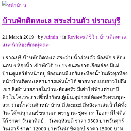
บ้านพักติดทะเล สระส่วนตัว ปราณบุรี
21 March 2019
· by
Admin
· in
Reviews / รีวิว
,
บ้านติดทะเล
,
แนะนำห้องพักหมู่คณะ
ปราณบุรี บ้านพักติดทะเล สระว่ายน้ำส่วนตัว ห้องพัก 5 ห้อง
นอน 6 ห้องน้ำ เข้าพักได้ 10-15 คนสะอาดเอียมอ่อง มีแม่
บ้านดูแลวิล่าหน้าอยู่ ห้องนอนมีแอร์และห้องน้ำในตัวทุกห้อง
หน้าบ้านติดทะเลสามารถเล่นน้ำได้ ชายหาดแบบยาวไปถึง
เขา สิ่งอำนวยภายในบ้าน-ห้องครัว มีเต่าไฟฟ้า,เต่าบาบี
คิว,ไมโคเวฟ,กระติ๊กน้ำร้อน,ตู้เย็น,อุปกรณ์ห้องครัวครบชุด-
สระว่ายน้ำส่วนตัวหน้าบ้าน มี Jacuzzi มีหลังคาเล่นน้ำได้ทั้ง
วัน-โต๊ะสนุกเกอร์ขนาดมาตราฐาน-ชุดคาราโอเกะ มีไฟดิส
โก้ ราคา วันอาทิตย์ – วันพฤหัสบดี ราคา 9500 บาทวันศุกร์ –
วันเสาร์ ราคา 12000 บาทวันนักขัตฤกษ์ ราคา 15000 บาท